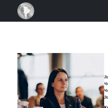
З
Чл
Ч
З
К