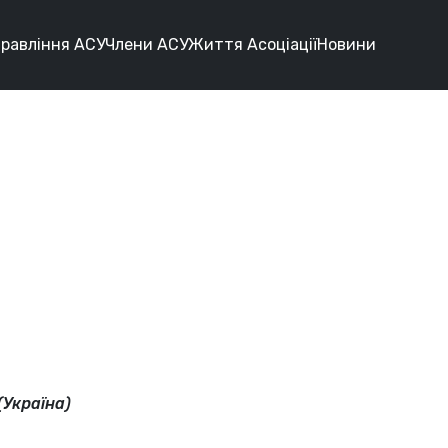
равління АСУ
Члени АСУ
Життя Асоціації
Новини
(Україна)