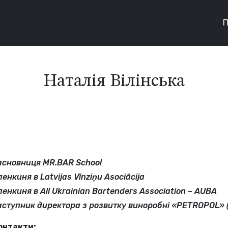
П
Наталія Вілінська
асновниця MR.BAR School
енкиня в Latvijas Vīnziņu Asociācija
ленкиня в All Ukrainian Bartenders Association – AUBA
аступник директора з розвитку виноробні «PETROPOL» 
онтакти: